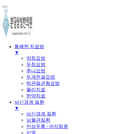
통쾌한 치료법
▼
약침요법
두침요법
추나요법
두개천골요법
턱관절균형요법
물리치료
한약치료
뇌신경계 질환
▼
뇌신경계 질환
뇌혈관질환
만성두통 / 어지럼증
이명