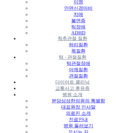
이명
안면신경마비
치매
불면증
틱장애
ADHD
척추관절 질환
허리질환
목질환
턱 · 관절질환
턱관절장애
어깨질환
관절질환
다이어트 클리닉
교통사고 후유증
병원 소개
분당삼성한의원의 특별함
대표원장 인사말
의료진 소개
진료안내
병원 둘러보기
오시는 길