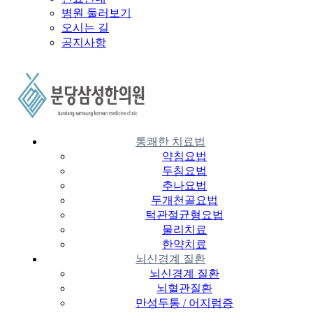
병원 둘러보기
오시는 길
공지사항
통쾌한 치료법
약침요법
두침요법
추나요법
두개천골요법
턱관절균형요법
물리치료
한약치료
뇌신경계 질환
뇌신경계 질환
뇌혈관질환
만성두통 / 어지럼증