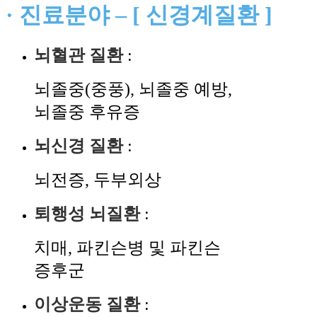
· 진료분야 – [ 신경계질환 ]
뇌혈관 질환
:
뇌졸중(중풍), 뇌졸중 예방,
뇌졸중 후유증
뇌신경 질환
:
뇌전증, 두부외상
퇴행성 뇌질환
:
치매, 파킨슨병 및 파킨슨
증후군
이상운동 질환
: