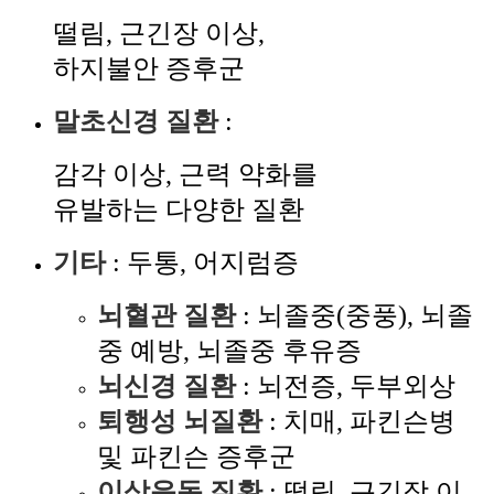
떨림, 근긴장 이상,
하지불안 증후군
말초신경 질환
:
감각 이상, 근력 약화를
유발하는 다양한 질환
기타
: 두통, 어지럼증
뇌혈관 질환
: 뇌졸중(중풍), 뇌졸
중 예방, 뇌졸중 후유증
뇌신경 질환
: 뇌전증, 두부외상
퇴행성 뇌질환
: 치매, 파킨슨병
및 파킨슨 증후군
이상운동 질환
: 떨림, 근긴장 이