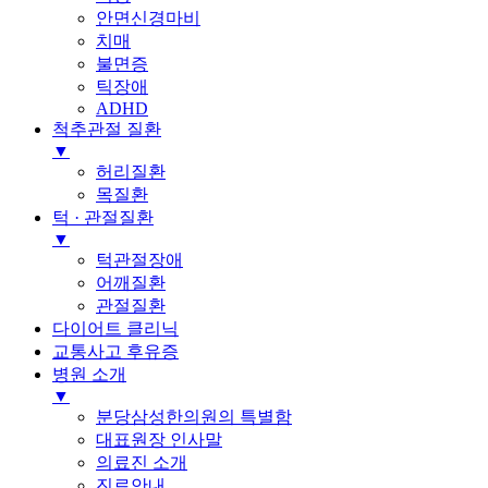
안면신경마비
치매
불면증
틱장애
ADHD
척추관절 질환
▼
허리질환
목질환
턱 · 관절질환
▼
턱관절장애
어깨질환
관절질환
다이어트 클리닉
교통사고 후유증
병원 소개
▼
분당삼성한의원의 특별함
대표원장 인사말
의료진 소개
진료안내