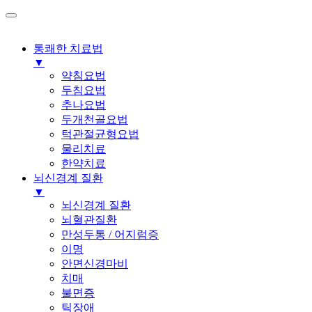
통쾌한 치료법
▼
약침요법
두침요법
추나요법
두개천골요법
턱관절균형요법
물리치료
한약치료
뇌신경계 질환
▼
뇌신경계 질환
뇌혈관질환
만성두통 / 어지럼증
이명
안면신경마비
치매
불면증
틱장애