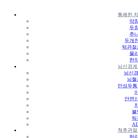
통쾌한 
약
두
추
두개
턱관절
물
한
뇌신경계
뇌신경
뇌혈
만성두통 
안면
불
틱
A
척추관절
허