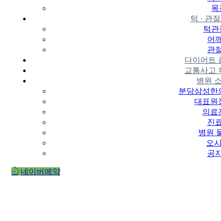
목
턱 · 관
턱관
어
관
다이어트 
교통사고 
병원 
분당삼성한
대표원
의료
진
병원 
오시
공
네이버예약