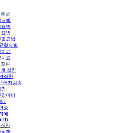
치료법
침요법
침요법
나요법
천골요법
균형요법
리치료
약치료
 질환
계 질환
관질환
/ 어지럼증
이명
신경마비
치매
면증
장애
DHD
 질환
리질환