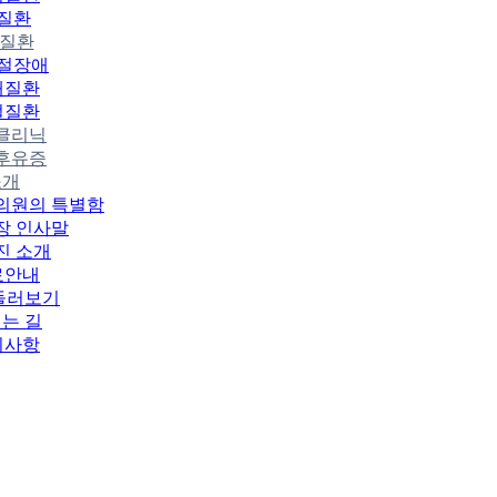
질환
절질환
절장애
깨질환
절질환
클리닉
후유증
소개
의원의 특별함
장 인사말
진 소개
료안내
둘러보기
는 길
지사항