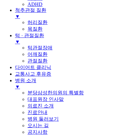
ADHD
척추관절 질환
▼
허리질환
목질환
턱 · 관절질환
▼
턱관절장애
어깨질환
관절질환
다이어트 클리닉
교통사고 후유증
병원 소개
▼
분당삼성한의원의 특별함
대표원장 인사말
의료진 소개
진료안내
병원 둘러보기
오시는 길
공지사항