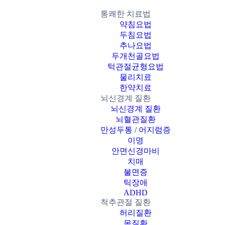
통쾌한 치료법
약침요법
두침요법
추나요법
두개천골요법
턱관절균형요법
물리치료
한약치료
뇌신경계 질환
뇌신경계 질환
뇌혈관질환
만성두통 / 어지럼증
이명
안면신경마비
치매
불면증
틱장애
ADHD
척추관절 질환
허리질환
목질환