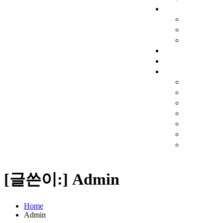
[글쓴이:]
Admin
Home
Admin