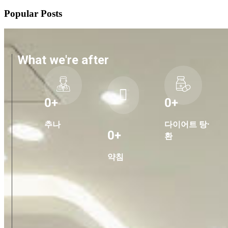
Popular Posts
What we're after
0
+
0
+
추나
다이어트 탕·
0
+
환
약침