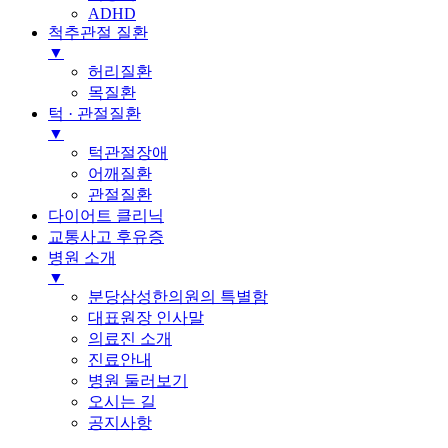
ADHD
척추관절 질환
▼
허리질환
목질환
턱 · 관절질환
▼
턱관절장애
어깨질환
관절질환
다이어트 클리닉
교통사고 후유증
병원 소개
▼
분당삼성한의원의 특별함
대표원장 인사말
의료진 소개
진료안내
병원 둘러보기
오시는 길
공지사항