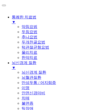
통쾌한 치료법
▼
약침요법
두침요법
추나요법
두개천골요법
턱관절균형요법
물리치료
한약치료
뇌신경계 질환
▼
뇌신경계 질환
뇌혈관질환
만성두통 / 어지럼증
이명
안면신경마비
치매
불면증
틱장애